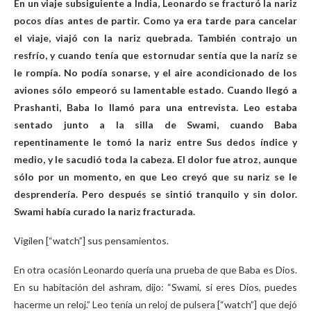
En un viaje subsiguiente a India, Leonardo se fracturó la nariz
pocos días antes de partir. Como ya era tarde para cancelar
el viaje, viajó con la nariz quebrada. También contrajo un
resfrío, y cuando tenía que estornudar sentía que la naríz se
le rompía. No podía sonarse, y el aire acondicionado de los
aviones sólo empeoró su lamentable estado. Cuando llegó a
Prashanti, Baba lo llamó para una entrevista. Leo estaba
sentado junto a la silla de Swami, cuando Baba
repentinamente le tomó la nariz entre Sus dedos índice y
medio, y le sacudió toda la cabeza. El dolor fue atroz, aunque
sólo por un momento, en que Leo creyó que su nariz se le
desprendería. Pero después se sintió tranquilo y sin dolor.
Swami había curado la nariz fracturada.
Vigilen [“watch”] sus pensamientos.
En otra ocasión Leonardo quería una prueba de que Baba es Dios.
En su habitación del ashram, dijo: “Swami, si eres Dios, puedes
hacerme un reloj.” Leo tenía un reloj de pulsera [“watch”] que dejó