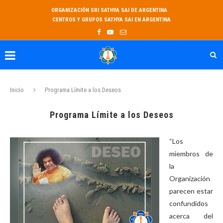
ORGANIZACIÓN SRI SATHYA SAI DE ARGENTINA
CENTROS Y GRUPOS SATHYA SAI EN ARGENTINA
Inicio
Programa Límite a los Deseos
Programa Límite a los Deseos
“Los
miembros de
la
Organización
parecen estar
confundidos
acerca del