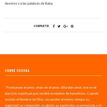
devotos y a las palabras de Baba.
COMPARTIR
SOBRE OSSSBA
“Promuevan el amor, vivan en el amor, difundan amor, ése es el
ejercicio espiritual que rendirá el máximo de beneficios. Cuando
reciten el Nombre de Dios, recuerden al mismo tiempo su
majestad, su compasión, su gloria, su esplendor, su presencia, y el