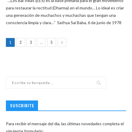
“…Los Bal Vikas (EES) es la base primaria para el gran movimiento
para restaurar la rectitud (Dharma) en el mundo… Lo ideal es criar
una generación de muchachos y muchachas que tengan una
consciencia limpia y clara…” Sathya Sai Baba, 6 de junio de 1978
1
…
2
3
5
SUSCRIBITE
Para recibir el mensaje del día, las últimas novedades completa el
siguiente formulario: