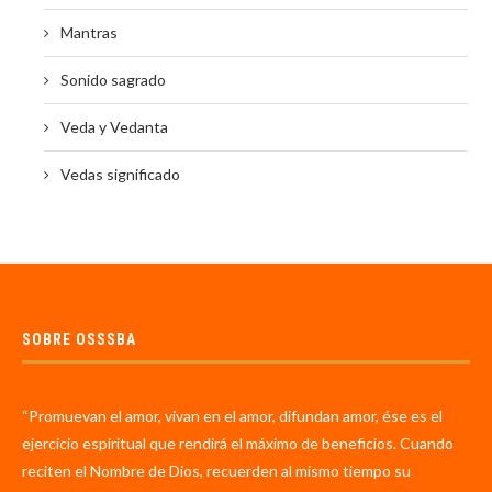
Mantras
Sonido sagrado
Veda y Vedanta
Vedas significado
SOBRE OSSSBA
“Promuevan el amor, vivan en el amor, difundan amor, ése es el
ejercicio espiritual que rendirá el máximo de beneficios. Cuando
reciten el Nombre de Dios, recuerden al mismo tiempo su