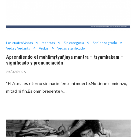
Los cuatro Vedas
Mantras
Sin categoría
Sonido sagrado
Veda y Vedanta
Vedas
Vedas significado
Aprendiendo el mahāmṛtyuñjaya mantra – tryambakam –
significado y pronunciación
25/07/2026
“El Atma es eterno sin nacimiento ni muerte.No tiene comienzo,
mitad ni fin.Es omnipresente y…