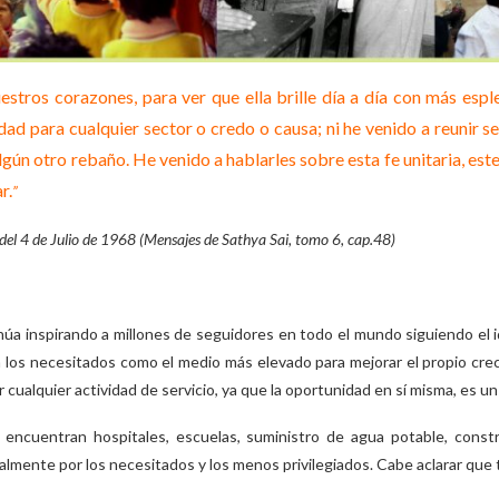
stros corazones, para ver que ella brille día a día con más espl
dad para cualquier sector o credo o causa; ni he venido a reunir 
gún otro rebaño. He venido a hablarles sobre esta fe unitaria, este
r.
”
del 4 de Julio de 1968 (Mensajes de Sathya Sai, tomo 6, cap.48)
úa inspirando a millones de seguidores en todo el mundo siguiendo el ide
los necesitados como el medio más elevado para mejorar el propio creci
r cualquier actividad de servicio, ya que la oportunidad en sí misma, es un
encuentran hospitales, escuelas, suministro de agua potable, constr
lmente por los necesitados y los menos privilegiados. Cabe aclarar que 