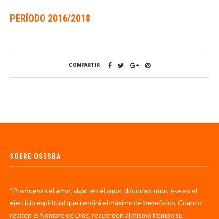
PERÍODO 2016/2018
COMPARTIR
SOBRE OSSSBA
“Promuevan el amor, vivan en el amor, difundan amor, ése es el
ejercicio espiritual que rendirá el máximo de beneficios. Cuando
reciten el Nombre de Dios, recuerden al mismo tiempo su