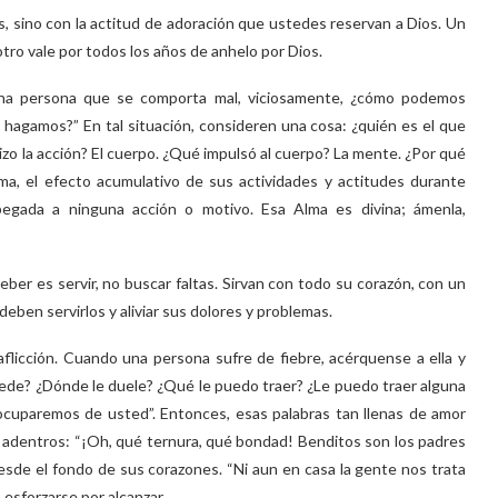
s, sino con la actitud de adoración que ustedes reservan a Dios. Un
otro vale por todos los años de anhelo por Dios.
na persona que se comporta mal, viciosamente, ¿cómo podemos
hagamos?” En tal situación, consideren una cosa: ¿quién es el que
izo la acción? El cuerpo. ¿Qué impulsó al cuerpo? La mente. ¿Por qué
rma, el efecto acumulativo de sus actividades y actitudes durante
egada a ninguna acción o motivo. Esa Alma es divina; ámenla,
eber es servir, no buscar faltas. Sirvan con todo su corazón, con un
 deben servirlos y aliviar sus dolores y problemas.
flicción. Cuando una persona sufre de fiebre, acérquense a ella y
de? ¿Dónde le duele? ¿Qué le puedo traer? ¿Le puedo traer alguna
ocuparemos de usted”. Entonces, esas palabras tan llenas de amor
us adentros: “¡Oh, qué ternura, qué bondad! Benditos son los padres
desde el fondo de sus corazones. “Ni aun en casa la gente nos trata
esforzarse por alcanzar.