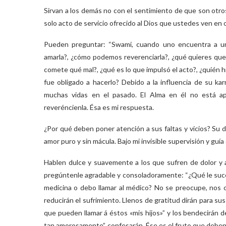
Sirvan a los demás no con el sentimiento de que son otro
solo acto de servicio ofrecido al Dios que ustedes ven en 
Pueden preguntar: “Swami, cuando uno encuentra a u
amarla?, ¿cómo podemos reverenciarla?, ¿qué quieres que 
comete qué mal?, ¿qué es lo que impulsó el acto?, ¿quién h
fue obligado a hacerlo? Debido a la influencia de su ka
muchas vidas en el pasado. El Alma en él no está ap
reveréncienla. Ésa es mi respuesta.
¿Por qué deben poner atención a sus faltas y vicios? Su d
amor puro y sin mácula. Bajo mi invisible supervisión y guía
Hablen dulce y suavemente a los que sufren de dolor y a
pregúntenle agradable y consoladoramente: “¿Qué le suce
medicina o debo llamar al médico? No se preocupe, nos 
reducirán el sufrimiento. Llenos de gratitud dirán para s
que pueden llamar á éstos «mis hijos»” y los bendecirán 
tan amorosamente”, confesarán. Ése es el fruto que deben 