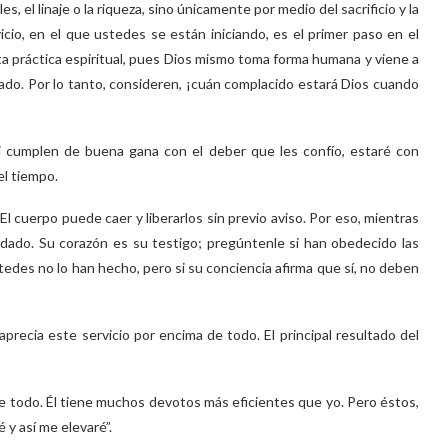
, el linaje o la riqueza, sino únicamente por medio del sacrificio y la
vicio, en el que ustedes se están iniciando, es el primer paso en el
alta práctica espiritual, pues Dios mismo toma forma humana y viene a
norado. Por lo tanto, consideren, ¡cuán complacido estará Dios cuando
i cumplen de buena gana con el deber que les confío, estaré con
el tiempo.
l cuerpo puede caer y liberarlos sin previo aviso. Por eso, mientras
dado. Su corazón es su testigo; pregúntenle si han obedecido las
tedes no lo han hecho, pero si su conciencia afirma que sí, no deben
aprecia este servicio por encima de todo. El principal resultado del
iene todo. Él tiene muchos devotos más eficientes que yo. Pero éstos,
 y así me elevaré”.