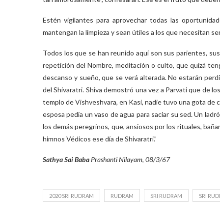
Estén vigilantes para aprovechar todas las oportunidad
mantengan la limpieza y sean útiles a los que necesitan se
Todos los que se han reunido aquí son sus parientes, su
repetición del Nombre, meditación o culto, que quizá tenga
descanso y sueño, que se verá alterada. No estarán perdie
del Shivaratri. Shiva demostró una vez a Parvati que de l
templo de Vishveshvara, en Kasi, nadie tuvo una gota de 
esposa pedía un vaso de agua para saciar su sed. Un ladrón 
los demás peregrinos, que, ansiosos por los rituales, ba
himnos Védicos ese día de Shivaratri.”
Sathya Sai Baba
Prashanti Nilayam, 08/3/67
2020 SRI RUDRAM
RUDRAM
SRI RUDRAM
SRI RU