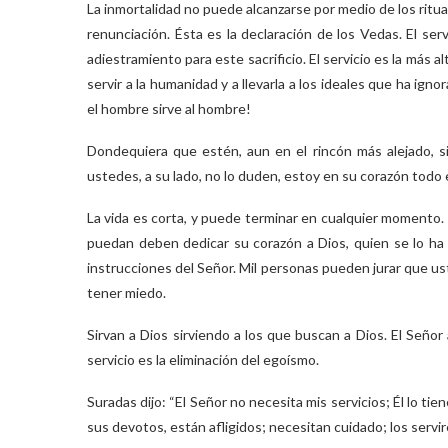
La inmortalidad no puede alcanzarse por medio de los rituales
renunciación. Ésta es la declaración de los Vedas. El ser
adiestramiento para este sacrificio. El servicio es la más 
servir a la humanidad y a llevarla a los ideales que ha ig
el hombre sirve al hombre!
Dondequiera que estén, aun en el rincón más alejado, s
ustedes, a su lado, no lo duden, estoy en su corazón todo 
La vida es corta, y puede terminar en cualquier momento. E
puedan deben dedicar su corazón a Dios, quien se lo ha 
instrucciones del Señor. Mil personas pueden jurar que us
tener miedo.
Sirvan a Dios sirviendo a los que buscan a Dios. El Señor 
servicio es la eliminación del egoísmo.
Suradas dijo: “El Señor no necesita mis servicios; Él lo t
sus devotos, están afligidos; necesitan cuidado; los serviré