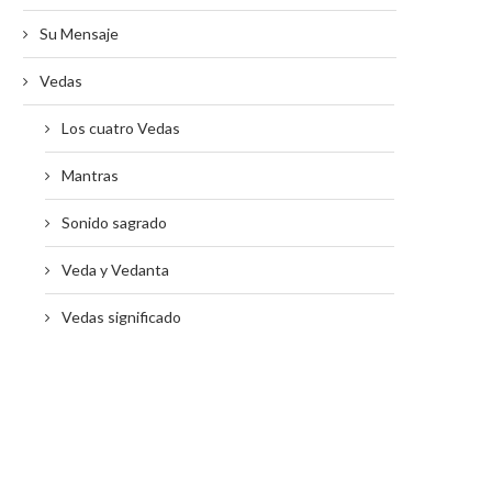
Su Mensaje
Vedas
Los cuatro Vedas
Mantras
Sonido sagrado
Veda y Vedanta
Vedas significado
ncuentro de Vedas: “Los Vedas, un
Invitación Círculo de Estudio: En
embalse de...
Espiritual