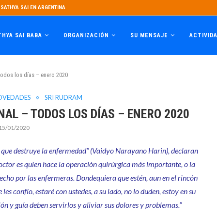
SATHYA SAI EN ARGENTINA
THYA SAI BABA
ORGANIZACIÓN
SU MENSAJE
ACTIVID
dos los días – enero 2020
OVEDADES
SRI RUDRAM
AL – TODOS LOS DÍAS – ENERO 2020
15/01/2020
tor que destruye la enfermedad” (Vaidyo Narayano Harin), declaran
doctor es quien hace la operación quirúrgica más importante, o la
s hecho por las enfermeras. Dondequiera que estén, aun en el rincón
es confío, estaré con ustedes, a su lado, no lo duden, estoy en su
ón y guía deben servirlos y aliviar sus dolores y problemas.”