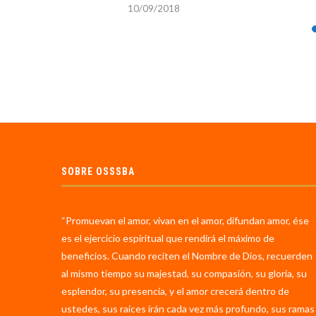
10/09/2018
SOBRE OSSSBA
“Promuevan el amor, vivan en el amor, difundan amor, ése
es el ejercicio espiritual que rendirá el máximo de
beneficios. Cuando reciten el Nombre de Dios, recuerden
al mismo tiempo su majestad, su compasión, su gloria, su
esplendor, su presencia, y el amor crecerá dentro de
ustedes, sus raíces irán cada vez más profundo, sus ramas