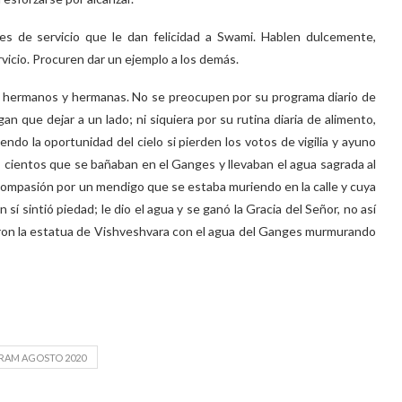
es de servicio que le dan felicidad a Swami. Hablen dulcemente,
rvicio. Procuren dar un ejemplo a los demás.
s hermanos y hermanas. No se preocupen por su programa diario de
n que dejar a un lado; ni siquiera por su rutina diaria de alimento,
ndo la oportunidad del cielo si pierden los votos de vigilia y ayuno
os cientos que se bañaban en el Ganges y llevaban el agua sagrada al
compasión por un mendigo que se estaba muriendo en la calle y cuya
sí sintió piedad; le dio el agua y se ganó la Gracia del Señor, no así
ñaron la estatua de Vishveshvara con el agua del Ganges murmurando
DRAM AGOSTO 2020