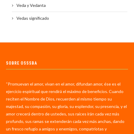
Veda y Vedanta
Vedas significado
SOBRE OSSSBA
“Promuevan el amor, vivan en el amor, difundan amor, ése es el
ejercicio espiritual que rendirá el máximo de beneficios. Cuando
reciten el Nombre de Dios, recuerden al mismo tiempo su
majestad, su compasión, su gloria, su esplendor, su presencia, y el
amor crecerá dentro de ustedes, sus raíces irán cada vez más
profundo, sus ramas se extenderán cada vez más anchas, dando
un fresco refugio a amigos y enemigos, compatriotas y