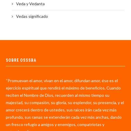
Veda y Vedanta
Vedas significado
SOBRE OSSSBA
“Promuevan el amor, vivan en el amor, difundan amor, ése es el
ejercicio espiritual que rendirá el máximo de beneficios. Cuando
reciten el Nombre de Dios, recuerden al mismo tiempo su
majestad, su compasión, su gloria, su esplendor, su presencia, y el
amor crecerá dentro de ustedes, sus raíces irán cada vez más
profundo, sus ramas se extenderán cada vez más anchas, dando
un fresco refugio a amigos y enemigos, compatriotas y