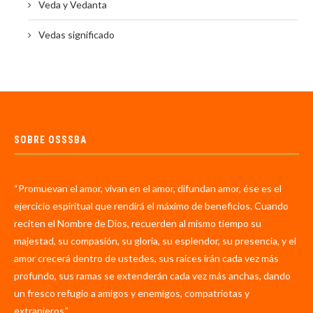
Veda y Vedanta
Vedas significado
SOBRE OSSSBA
“Promuevan el amor, vivan en el amor, difundan amor, ése es el
ejercicio espiritual que rendirá el máximo de beneficios. Cuando
reciten el Nombre de Dios, recuerden al mismo tiempo su
majestad, su compasión, su gloria, su esplendor, su presencia, y el
amor crecerá dentro de ustedes, sus raíces irán cada vez más
profundo, sus ramas se extenderán cada vez más anchas, dando
un fresco refugio a amigos y enemigos, compatriotas y
extranjeros.”