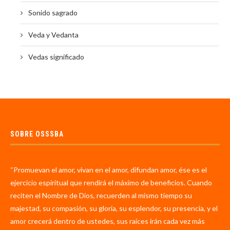
Sonido sagrado
Veda y Vedanta
Vedas significado
SOBRE OSSSBA
“Promuevan el amor, vivan en el amor, difundan amor, ése es el
ejercicio espiritual que rendirá el máximo de beneficios. Cuando
reciten el Nombre de Dios, recuerden al mismo tiempo su
majestad, su compasión, su gloria, su esplendor, su presencia, y el
amor crecerá dentro de ustedes, sus raíces irán cada vez más