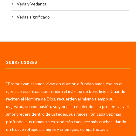
Veda y Vedanta
Vedas significado
SOBRE OSSSBA
“Promuevan el amor, vivan en el amor, difundan amor, ése es el
ejercicio espiritual que rendirá el máximo de beneficios. Cuando
reciten el Nombre de Dios, recuerden al mismo tiempo su
majestad, su compasión, su gloria, su esplendor, su presencia, y el
amor crecerá dentro de ustedes, sus raíces irán cada vez más
profundo, sus ramas se extenderán cada vez más anchas, dando
un fresco refugio a amigos y enemigos, compatriotas y