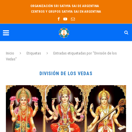
ORGANIZACIÓN SRI SATHYA SAI DE ARGENTINA
CENTROS Y GRUPOS SATHYA SAI EN ARGENTINA
Inicio
Etiquetas
Entradas etiquetadas por "División de los
Vedas"
DIVISIÓN DE LOS VEDAS