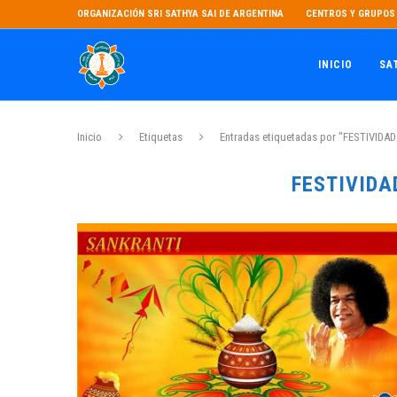
ORGANIZACIÓN SRI SATHYA SAI DE ARGENTINA
CENTROS Y GRUPOS 
INICIO
SA
Inicio
Etiquetas
Entradas etiquetadas por "FESTIVIDA
FESTIVIDA