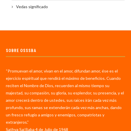
Vedas significado
SOBRE OSSSBA
“Promuevan el amor, vivan en el amor, difundan amor, ése es el
ejercicio espiritual que rendirá el máximo de beneficios. Cuando
reciten el Nombre de Dios, recuerden al mismo tiempo su
majestad, su compasión, su gloria, su esplendor, su presencia, y el
amor crecerá dentro de ustedes, sus raíces irán cada vez más
profundo, sus ramas se extenderán cada vez más anchas, dando
un fresco refugio a amigos y enemigos, compatriotas y
extranjeros.”
Sathya Sai Baba 4 de Julio de 1968