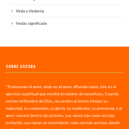
Veda y Vedanta
Vedas significado
SOBRE OSSSBA
“Promuevan el amor, vivan en el amor, difundan amor, ése es el
ejercicio espiritual que rendirá el máximo de beneficios. Cuando
reciten el Nombre de Dios, recuerden al mismo tiempo su
majestad, su compasión, su gloria, su esplendor, su presencia, y el
amor crecerá dentro de ustedes, sus raíces irán cada vez más
profundo, sus ramas se extenderán cada vez más anchas, dando