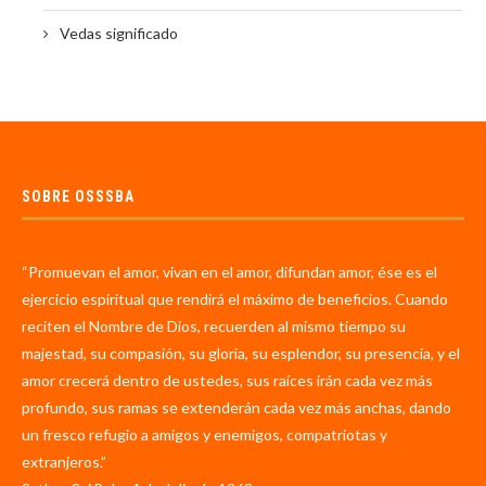
Vedas significado
SOBRE OSSSBA
“Promuevan el amor, vivan en el amor, difundan amor, ése es el
ejercicio espiritual que rendirá el máximo de beneficios. Cuando
reciten el Nombre de Dios, recuerden al mismo tiempo su
majestad, su compasión, su gloria, su esplendor, su presencia, y el
amor crecerá dentro de ustedes, sus raíces irán cada vez más
profundo, sus ramas se extenderán cada vez más anchas, dando
un fresco refugio a amigos y enemigos, compatriotas y
extranjeros.”