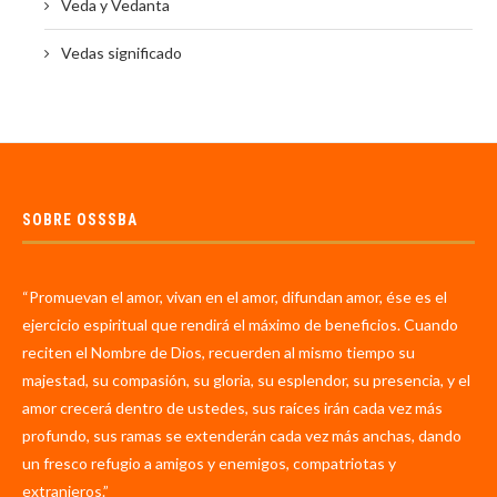
Veda y Vedanta
Vedas significado
SOBRE OSSSBA
“Promuevan el amor, vivan en el amor, difundan amor, ése es el
ejercicio espiritual que rendirá el máximo de beneficios. Cuando
reciten el Nombre de Dios, recuerden al mismo tiempo su
majestad, su compasión, su gloria, su esplendor, su presencia, y el
amor crecerá dentro de ustedes, sus raíces irán cada vez más
profundo, sus ramas se extenderán cada vez más anchas, dando
un fresco refugio a amigos y enemigos, compatriotas y
extranjeros.”