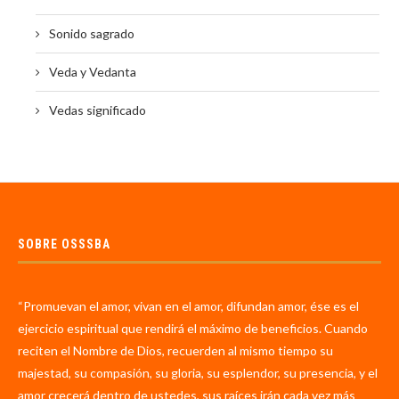
Sonido sagrado
Veda y Vedanta
Vedas significado
SOBRE OSSSBA
“Promuevan el amor, vivan en el amor, difundan amor, ése es el
ejercicio espiritual que rendirá el máximo de beneficios. Cuando
reciten el Nombre de Dios, recuerden al mismo tiempo su
majestad, su compasión, su gloria, su esplendor, su presencia, y el
amor crecerá dentro de ustedes, sus raíces irán cada vez más