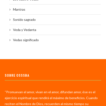
Mantras
Sonido sagrado
Veda y Vedanta
Vedas significado
SOBRE OSSSBA
“Promuevan el amor, vivan en el amor, difundan amor, ése es el
ejercicio espiritual que rendirá el máximo de beneficios. Cuando
reciten el Nombre de Dios, recuerden al mismo tiempo su