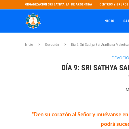
ORGANIZACIÓN SRI SATHYA SAI DE ARGENTINA
CENTROS Y GRUPOS 
INICIO
SA
Inicio
Devoción
Día 9: Sri Sathya Sai Aradhana Mahots
DEVOCI
DÍA 9: SRI SATHYA 
O
“Den su corazón al Señor y muévanse en
podrá suced