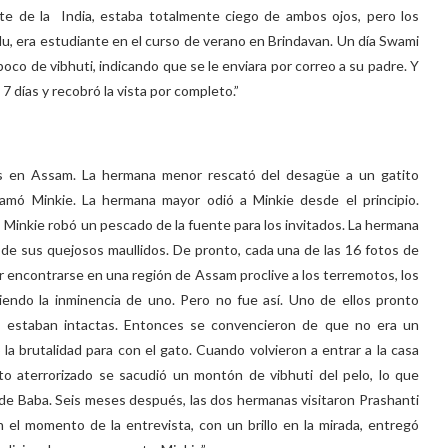
te de la India, estaba totalmente ciego de ambos ojos, pero los
adu, era estudiante en el curso de verano en Brindavan. Un día Swami
poco de vibhuti, indicando que se le enviara por correo a su padre. Y
7 días y recobró la vista por completo.”
as en Assam. La hermana menor rescató del desagüe a un gatito
lamó Minkie. La hermana mayor odió a Minkie desde el principio.
 Minkie robó un pescado de la fuente para los invitados. La hermana
 de sus quejosos maullidos. De pronto, cada una de las 16 fotos de
or encontrarse en una región de Assam proclive a los terremotos, los
iendo la inminencia de uno. Pero no fue así. Uno de ellos pronto
 estaban intactas. Entonces se convencieron de que no era un
a brutalidad para con el gato. Cuando volvieron a entrar a la casa
ato aterrorizado se sacudió un montón de vibhuti del pelo, lo que
 de Baba. Seis meses después, las dos hermanas visitaron Prashanti
en el momento de la entrevista, con un brillo en la mirada, entregó