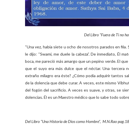
Del Libro “Fuera de Ti no h
“Una vez, había siete u ocho de nosotros parados en fil
le dijo: “Swami, me duele la cabeza”. De inmediato, Él mat
boca, me pareció más amargo que un pepino verde. El que le 
que el suyo era más dulce que el néctar. Una tercera n
extraño milagro era éste? ¿Cómo podía adquirir tantos sa
de la dolencia que debe curar. A veces, este mismo Vibhut
del fogón del sacrificio. A veces es suave, y otras, se s
dolencias. Él es un Maestro médico que lo sabe todo sobre
Del Libro “Una Historia de Dios como Hombre”, M.N.Rao pag.18