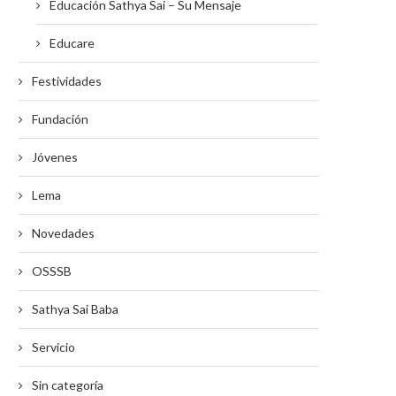
Educación Sathya Sai – Su Mensaje
Educare
Festividades
Fundación
Jóvenes
Lema
07 de Septiembre ROSH HASHANA
Gayatri Mantra – agosto 201
Novedades
04/09/2021
26/07/2019
OSSSB
Sathya Sai Baba
Servicio
Sin categoría