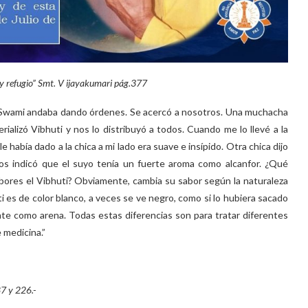
ay refugio” Smt. V ijayakumari pág.377
a. Swami andaba dando órdenes. Se acercó a nosotros. Una muchacha
erializó Vibhuti y nos lo distribuyó a todos. Cuando me lo llevé a la
había dado a la chica a mi lado era suave e insípido. Otra chica dijo
os indicó que el suyo tenía un fuerte aroma como alcanfor. ¿Qué
bores el Vibhuti? Obviamente, cambia su sabor según la naturaleza
i es de color blanco, a veces se ve negro, como si lo hubiera sacado
iente como arena. Todas estas diferencias son para tratar diferentes
 medicina.”
7 y 226.-