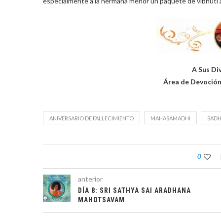
especialmente a la hermana menor un paquete de vibhuti ad
A Sus Di
Área de Devoción
ANIVERSARIO DE FALLECIMIENTO
MAHASAMADHI
SADH
0
anterior
DÍA 8: SRI SATHYA SAI ARADHANA
MAHOTSAVAM