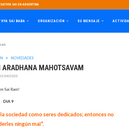
SATHYA SAI EN ARGENTINA
THYA SAI BABA
ORGANIZACIÓN
SU MENSAJE
ACTIVID
avam
ÓN
NOVEDADES
SAI ARADHANA MAHOTSAVAM
22/04/2020
m Sai Ram!
DIA 9
 la sociedad como seres dedicados; entonces no
erles ningún mal”.