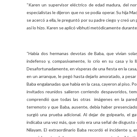
“Karen un supervisor eléctrico de edad madura, del nor
especialistas le dijeron que no se podía operar. Su hija M
se acercó a ella, le preguntó por su padre ciego y creó un 
así lo hizo. Karen se aplicó vibhuti metódicamente durante 
“Había dos hermanas devotas de Baba, que vivían sol
indefenso y, compasivamente, lo crío en su casa y lo l
Desafortunadamente, en vísperas de una fiesta en la casa,
en un arranque, le pegó hasta dejarlo amoratado, a pesar
Baba engalanadas que había en la casa, cayeron al piso. P
invitados reunidos salieron corriendo despavoridos, tem
comprendió que todas las otras imágenes en la pared
terremoto y que Baba, ausente, debía haber presenciado l
surgió una prueba adicional. Al dejar de golpearlo, el g
indicaba una vez más, que solo era una señal de disgusto
Nilayam. El extraordinario Baba recordó el incidente y, 