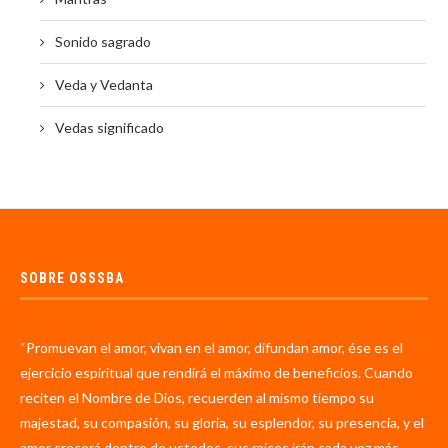
Sonido sagrado
Veda y Vedanta
Vedas significado
SOBRE OSSSBA
“Promuevan el amor, vivan en el amor, difundan amor, ése es el
ejercicio espiritual que rendirá el máximo de beneficios. Cuando
reciten el Nombre de Dios, recuerden al mismo tiempo su
majestad, su compasión, su gloria, su esplendor, su presencia, y el
amor crecerá dentro de ustedes, sus raíces irán cada vez más