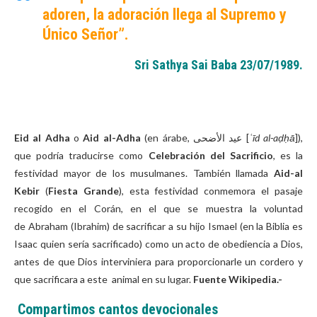
adoren, la adoración llega al Supremo y
Único Señor
”.
Sri Sathya Sai Baba 23/07/1989.
Eid al Adha
o
Aid al-Adha
(en árabe, عيد الأضحى‎‎ [
ʿīd al-aḍḥā
]),
que podría traducirse como
Celebración del Sacrificio
, es la
festividad mayor de los musulmanes. También llamada
Aid-al
Kebir
(
Fiesta Grande
), esta festividad conmemora el pasaje
recogido en el Corán, en el que se muestra la voluntad
de Abraham (Ibrahim) de sacrificar a su hijo Ismael (en la Biblia es
Isaac quien sería sacrificado) como un acto de obediencia a Dios,
antes de que Dios interviniera para proporcionarle un cordero y
que sacrificara a este animal en su lugar.
Fuente Wikipedia.-
Compartimos cantos devocionales