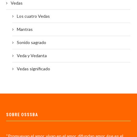
Vedas
Los cuatro Vedas
Mantras
Sonido sagrado
Veda y Vedanta
Vedas significado
SOBRE OSSSBA
“Promuevan el amor, vivan en el amor, difundan amor, ése es el