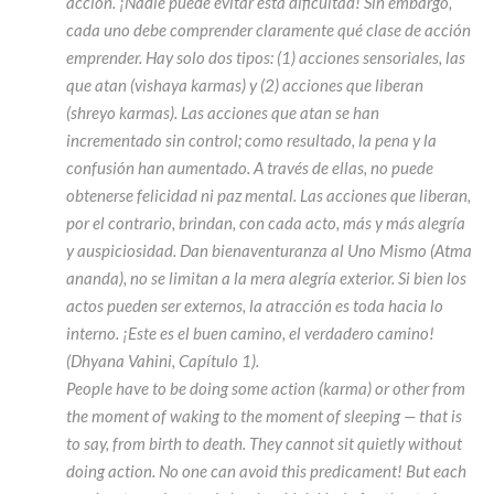
acción. ¡Nadie puede evitar esta dificultad! Sin embargo,
cada uno debe comprender claramente qué clase de acción
emprender. Hay solo dos tipos: (1) acciones sensoriales, las
que atan (vishaya karmas) y (2) acciones que liberan
(shreyo karmas). Las acciones que atan se han
incrementado sin control; como resultado, la pena y la
confusión han aumentado. A través de ellas, no puede
obtenerse felicidad ni paz mental. Las acciones que liberan,
por el contrario, brindan, con cada acto, más y más alegría
y auspiciosidad. Dan bienaventuranza al Uno Mismo (Atma
ananda), no se limitan a la mera alegría exterior. Si bien los
actos pueden ser externos, la atracción es toda hacia lo
interno. ¡Este es el buen camino, el verdadero camino!
(Dhyana Vahini, Capítulo 1).
People have to be doing some action (karma) or other from
the moment of waking to the moment of sleeping — that is
to say, from birth to death. They cannot sit quietly without
doing action. No one can avoid this predicament! But each