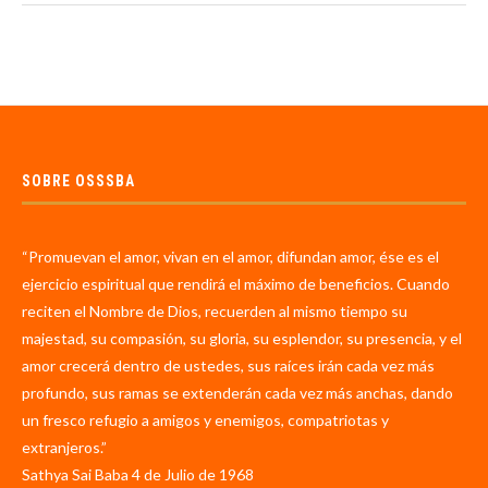
SOBRE OSSSBA
“Promuevan el amor, vivan en el amor, difundan amor, ése es el
ejercicio espiritual que rendirá el máximo de beneficios. Cuando
reciten el Nombre de Dios, recuerden al mismo tiempo su
majestad, su compasión, su gloria, su esplendor, su presencia, y el
amor crecerá dentro de ustedes, sus raíces irán cada vez más
profundo, sus ramas se extenderán cada vez más anchas, dando
un fresco refugio a amigos y enemigos, compatriotas y
extranjeros.”
Sathya Sai Baba 4 de Julio de 1968