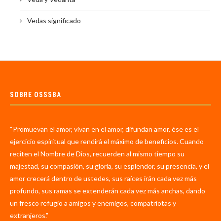
Vedas significado
SOBRE OSSSBA
“Promuevan el amor, vivan en el amor, difundan amor, ése es el
ejercicio espiritual que rendirá el máximo de beneficios. Cuando
reciten el Nombre de Dios, recuerden al mismo tiempo su
majestad, su compasión, su gloria, su esplendor, su presencia, y el
amor crecerá dentro de ustedes, sus raíces irán cada vez más
profundo, sus ramas se extenderán cada vez más anchas, dando
un fresco refugio a amigos y enemigos, compatriotas y
extranjeros.”