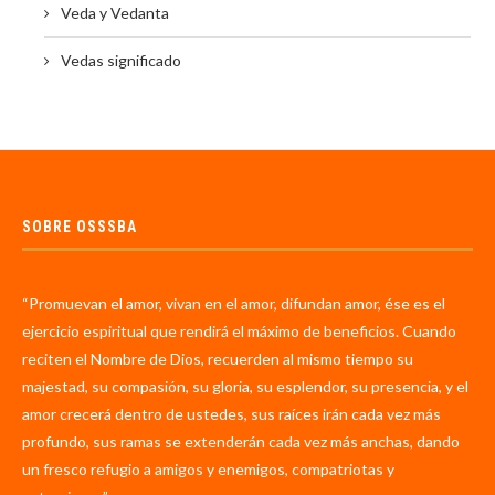
Veda y Vedanta
Vedas significado
SOBRE OSSSBA
“Promuevan el amor, vivan en el amor, difundan amor, ése es el
ejercicio espiritual que rendirá el máximo de beneficios. Cuando
reciten el Nombre de Dios, recuerden al mismo tiempo su
majestad, su compasión, su gloria, su esplendor, su presencia, y el
amor crecerá dentro de ustedes, sus raíces irán cada vez más
profundo, sus ramas se extenderán cada vez más anchas, dando
un fresco refugio a amigos y enemigos, compatriotas y