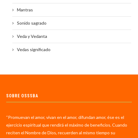
Mantras
Sonido sagrado
Veda y Vedanta
Vedas significado
SOBRE OSSSBA
“Promuevan el amor, vivan en el amor, difundan amor, ése es el
ejercicio espiritual que rendirá el máximo de beneficios. Cuando
reciten el Nombre de Dios, recuerden al mismo tiempo su