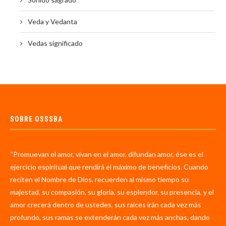
Veda y Vedanta
Vedas significado
SOBRE OSSSBA
“Promuevan el amor, vivan en el amor, difundan amor, ése es el
ejercicio espiritual que rendirá el máximo de beneficios. Cuando
reciten el Nombre de Dios, recuerden al mismo tiempo su
majestad, su compasión, su gloria, su esplendor, su presencia, y el
amor crecerá dentro de ustedes, sus raíces irán cada vez más
profundo, sus ramas se extenderán cada vez más anchas, dando