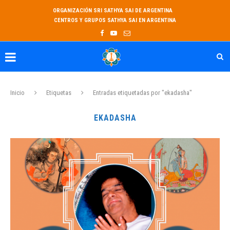
ORGANIZACIÓN SRI SATHYA SAI DE ARGENTINA
CENTROS Y GRUPOS SATHYA SAI EN ARGENTINA
Inicio
Etiquetas
Entradas etiquetadas por "ekadasha"
EKADASHA