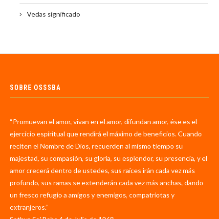
Vedas significado
SOBRE OSSSBA
“Promuevan el amor, vivan en el amor, difundan amor, ése es el
ejercicio espiritual que rendirá el máximo de beneficios. Cuando
reciten el Nombre de Dios, recuerden al mismo tiempo su
majestad, su compasión, su gloria, su esplendor, su presencia, y el
amor crecerá dentro de ustedes, sus raíces irán cada vez más
profundo, sus ramas se extenderán cada vez más anchas, dando
un fresco refugio a amigos y enemigos, compatriotas y
extranjeros.”