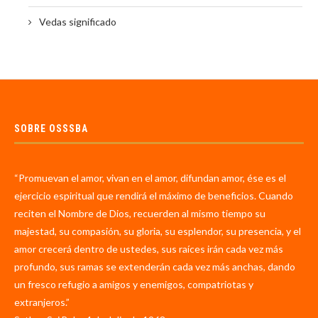
Vedas significado
SOBRE OSSSBA
“Promuevan el amor, vivan en el amor, difundan amor, ése es el
ejercicio espiritual que rendirá el máximo de beneficios. Cuando
reciten el Nombre de Dios, recuerden al mismo tiempo su
majestad, su compasión, su gloria, su esplendor, su presencia, y el
amor crecerá dentro de ustedes, sus raíces irán cada vez más
profundo, sus ramas se extenderán cada vez más anchas, dando
un fresco refugio a amigos y enemigos, compatriotas y
extranjeros.”