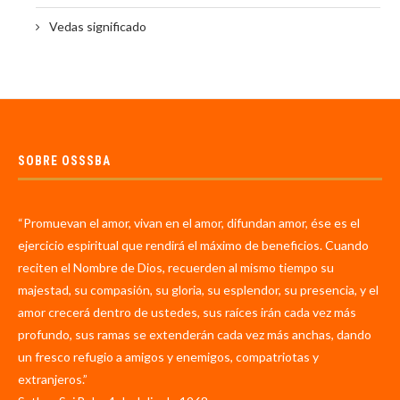
Vedas significado
SOBRE OSSSBA
“Promuevan el amor, vivan en el amor, difundan amor, ése es el
ejercicio espiritual que rendirá el máximo de beneficios. Cuando
reciten el Nombre de Dios, recuerden al mismo tiempo su
majestad, su compasión, su gloria, su esplendor, su presencia, y el
amor crecerá dentro de ustedes, sus raíces irán cada vez más
profundo, sus ramas se extenderán cada vez más anchas, dando
un fresco refugio a amigos y enemigos, compatriotas y
extranjeros.”