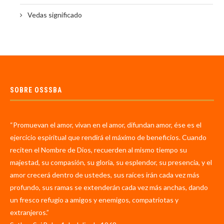
Vedas significado
SOBRE OSSSBA
“Promuevan el amor, vivan en el amor, difundan amor, ése es el
ejercicio espiritual que rendirá el máximo de beneficios. Cuando
reciten el Nombre de Dios, recuerden al mismo tiempo su
majestad, su compasión, su gloria, su esplendor, su presencia, y el
amor crecerá dentro de ustedes, sus raíces irán cada vez más
profundo, sus ramas se extenderán cada vez más anchas, dando
un fresco refugio a amigos y enemigos, compatriotas y
extranjeros.”