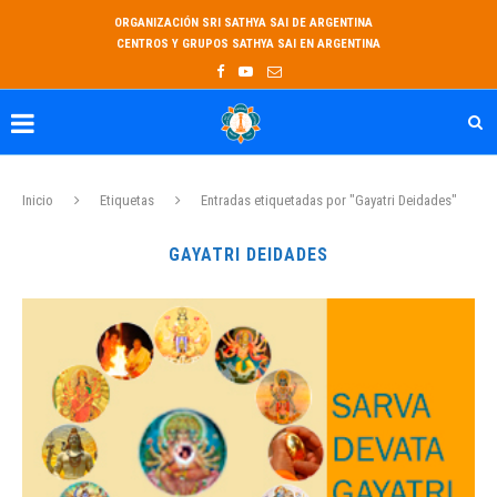
ORGANIZACIÓN SRI SATHYA SAI DE ARGENTINA
CENTROS Y GRUPOS SATHYA SAI EN ARGENTINA
Inicio
Etiquetas
Entradas etiquetadas por "Gayatri Deidades"
GAYATRI DEIDADES