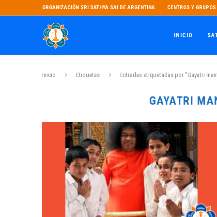
ORGANIZACIÓN SRI SATHYA SAI DE ARGENTINA
CENTROS Y GRUPOS 
INICIO
SA
Inicio
Etiquetas
Entradas etiquetadas por "Gayatri man
GAYATRI MA