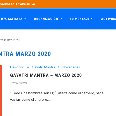
SATHYA SAI EN ARGENTINA
THYA SAI BABA
ORGANIZACIÓN
SU MENSAJE
ACTIVID
tra marzo 2020"
NTRA MARZO 2020
Devoción
Gayatri Mantra
Novedades
GAYATRI MANTRA – MARZO 2020
19/02/2020
“Todos los hombres son Él; Él afeita como el barbero, hace
vasijas como el alfarero,…