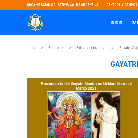
ORGANIZACIÓN SRI SATHYA SAI DE ARGENTINA
CENTROS Y GRUPOS 
INICIO
SA
Inicio
Etiquetas
Entradas etiquetadas por "Gayatri Mar
GAYATR