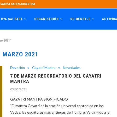
SATHYA SAI EN ARGENTINA
THYA SAI BABA
ORGANIZACIÓN
SU MENSAJE
ACTIVID
zo 2021"
I MARZO 2021
Devoción
Gayatri Mantra
Novedades
7 DE MARZO RECORDATORIO DEL GAYATRI
MANTRA
03/03/2021
GAYATRI MANTRA SIGNIFICADO
“El mantra Gayatri es la oración universal contenida en los
Vedas, las escrituras más antiguas del hombre. Va dirigido a la