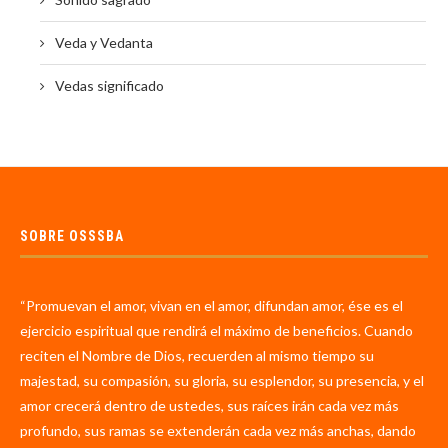
Veda y Vedanta
Vedas significado
SOBRE OSSSBA
“Promuevan el amor, vivan en el amor, difundan amor, ése es el
ejercicio espiritual que rendirá el máximo de beneficios. Cuando
reciten el Nombre de Dios, recuerden al mismo tiempo su
majestad, su compasión, su gloria, su esplendor, su presencia, y el
amor crecerá dentro de ustedes, sus raíces irán cada vez más
profundo, sus ramas se extenderán cada vez más anchas, dando