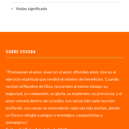
Vedas significado
SOBRE OSSSBA
“Promuevan el amor, vivan en el amor, difundan amor, ése es el
ejercicio espiritual que rendirá el máximo de beneficios. Cuando
reciten el Nombre de Dios, recuerden al mismo tiempo su
majestad, su compasión, su gloria, su esplendor, su presencia, y el
amor crecerá dentro de ustedes, sus raíces irán cada vez más
profundo, sus ramas se extenderán cada vez más anchas, dando
un fresco refugio a amigos y enemigos, compatriotas y
extranjeros.”