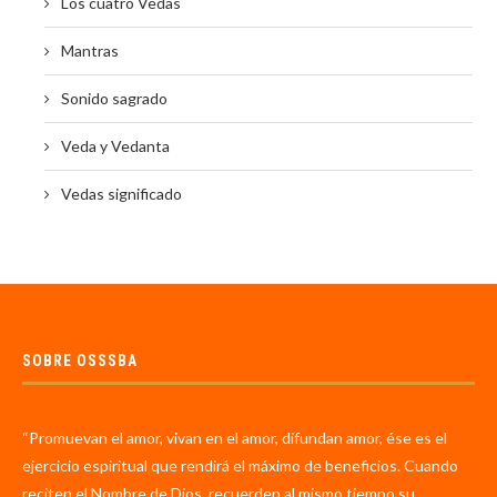
Los cuatro Vedas
Mantras
Sonido sagrado
Veda y Vedanta
Vedas significado
SOBRE OSSSBA
“Promuevan el amor, vivan en el amor, difundan amor, ése es el
ejercicio espiritual que rendirá el máximo de beneficios. Cuando
reciten el Nombre de Dios, recuerden al mismo tiempo su