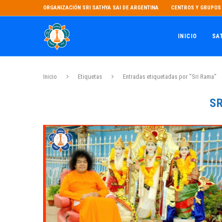
ORGANIZACIÓN SRI SATHYA SAI DE ARGENTINA
CENTROS Y GRUPOS 
INICIO
SA
Inicio
Etiquetas
Entradas etiquetadas por "Sri Rama"
S