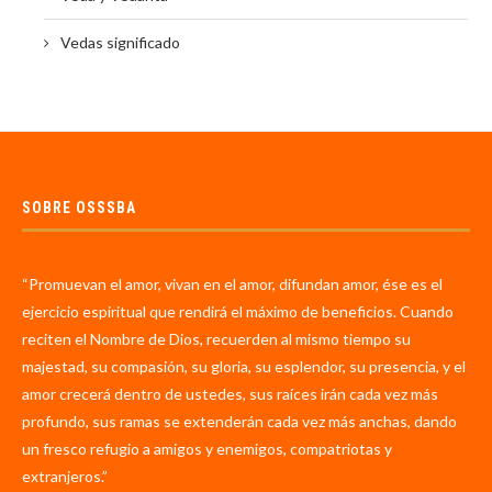
Vedas significado
SOBRE OSSSBA
“Promuevan el amor, vivan en el amor, difundan amor, ése es el
ejercicio espiritual que rendirá el máximo de beneficios. Cuando
reciten el Nombre de Dios, recuerden al mismo tiempo su
majestad, su compasión, su gloria, su esplendor, su presencia, y el
amor crecerá dentro de ustedes, sus raíces irán cada vez más
profundo, sus ramas se extenderán cada vez más anchas, dando
un fresco refugio a amigos y enemigos, compatriotas y
extranjeros.”