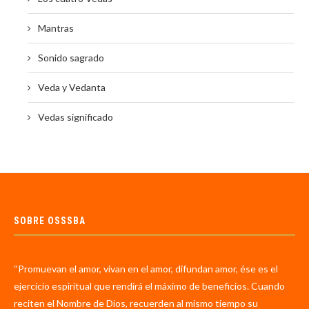
Mantras
Sonido sagrado
Veda y Vedanta
Vedas significado
SOBRE OSSSBA
“Promuevan el amor, vivan en el amor, difundan amor, ése es el
ejercicio espiritual que rendirá el máximo de beneficios. Cuando
reciten el Nombre de Dios, recuerden al mismo tiempo su