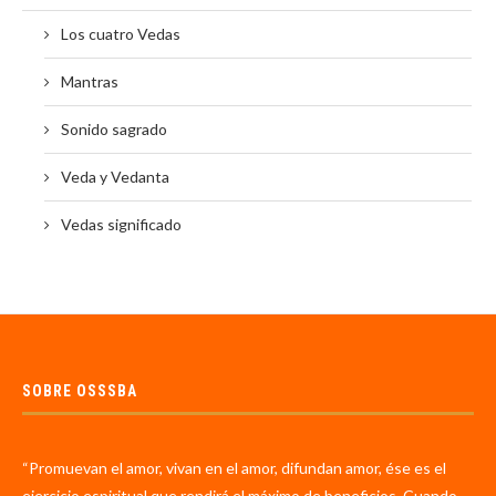
Los cuatro Vedas
Mantras
Sonido sagrado
Veda y Vedanta
Vedas significado
SOBRE OSSSBA
“Promuevan el amor, vivan en el amor, difundan amor, ése es el
ejercicio espiritual que rendirá el máximo de beneficios. Cuando