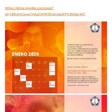
https://drive.google.com/open?
id=1iBhAKGmeCHAaOKfK0QgUmbKPtUMd6cWC