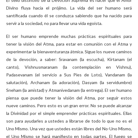
El sello distintivo de la Devoción Suprema es hacer que el Amor
Divino fluya hacia el prójimo. La vida del ser humano será
santificada cuando él se conduzca sabiendo que ha nacido para
servir a la sociedad, no para llevar una vida egoísta.
El ser humano emprende muchas prácticas espirituales para
tener la visión del Atma, para estar en comunión con el Atma y
experimentar la bienaventuranza átmica. Sigue los nueve caminos
de la devoción, a saber: Sravanam (la escucha), Kirtanam (el
canto), Vishnusmaranam (la contemplación en Vishnu),
Padasevanam (el servicio a Sus Pies de Loto), Vandanam (la
salutación), Archanam (la adoración), Dasyam (la servidumbre)
Sneham (la amistad) y Atmanivedanam (la entrega). El ser humano
piensa que puede tener la visión del Atma, por seguir estos
nueve caminos. Pero esto es un gran error. No se puede alcanzar
la Divinidad por el simple emprender prácticas espirituales. Ellas
son para ayudarles a ustedes a librarse de todo lo que no es el
Uno Mismo. Una vez que ustedes están libres del No-Uno Mismo,
el Uno Mismo se hará manifiesto en todas partes. El fuego se