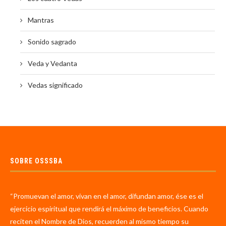
Mantras
Sonido sagrado
Veda y Vedanta
Vedas significado
SOBRE OSSSBA
“Promuevan el amor, vivan en el amor, difundan amor, ése es el
ejercicio espiritual que rendirá el máximo de beneficios. Cuando
reciten el Nombre de Dios, recuerden al mismo tiempo su