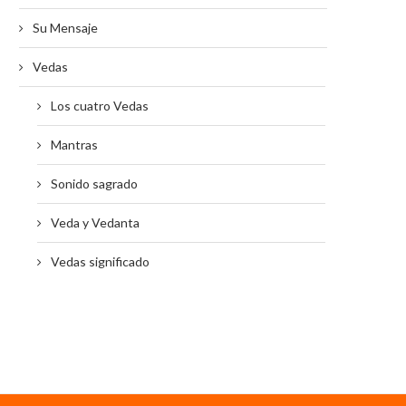
Su Mensaje
Vedas
Los cuatro Vedas
Mantras
Sonido sagrado
2 de Noviembre MASIK SHIVARATRI
12 DE MAYO EID-AL-FITR
Veda y Vedanta
26/10/2021
10/05/2021
Vedas significado