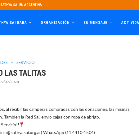
SATHYA SAI EN ARGENTINA
THYA SAI BABA
ORGANIZACIÓN
SU MENSAJE
ACTIVID
DES
SERVICIO
O LAS TALITAS
09/07/2024
s, al recibir las camperas compradas con las donaciones, las mismas
n, Tambien la Red Sai, envio cajas con ropa de abrigo.-
 Servicio!!
rvicio@sathyasai.org.ar) WhatsApp (11 4410-1504)