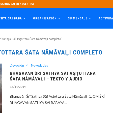
SATHYA SAI EN ARGENTINA
THYA SAI BABA
ORGANIZACIÓN
SU MENSAJE
ACTIVID
ī Sathya Sāī Aṣṭottara Śata Nāmāvaḷi completo"
ṢṬOTTARA ŚATA NĀMĀVAḶI COMPLETO
Devoción
Novedades
BHAGAVĀN ŚRĪ SATHYA SĀĪ AṢṬOTTARA
ŚATA NĀMĀVAḶI – TEXTO Y AUDIO
15/11/2019
Bhagavān Śrī Sathya Sāī Aṣṭottara Śata Nāmāvaḷi 1. OM ŚRĪ
BHAGAVĀN SATHYA SĀĪ BĀBĀYA…