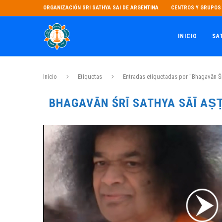
ORGANIZACIÓN SRI SATHYA SAI DE ARGENTINA
CENTROS Y GRUPOS 
INICIO
SA
Inicio
Etiquetas
Entradas etiquetadas por "Bhagavān Śr
BHAGAVĀN ŚRĪ SATHYA SĀĪ A