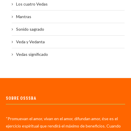
Los cuatro Vedas
Mantras
Sonido sagrado
Veda y Vedanta
Vedas significado
SOBRE OSSSBA
“Promuevan el amor, vivan en el amor, difundan amor, ése es el
ejercicio espiritual que rendirá el máximo de beneficios. Cuando