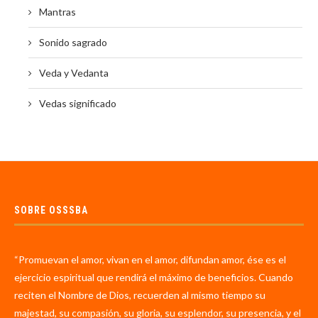
Mantras
Sonido sagrado
Veda y Vedanta
Vedas significado
SOBRE OSSSBA
“Promuevan el amor, vivan en el amor, difundan amor, ése es el
ejercicio espiritual que rendirá el máximo de beneficios. Cuando
reciten el Nombre de Dios, recuerden al mismo tiempo su
majestad, su compasión, su gloria, su esplendor, su presencia, y el