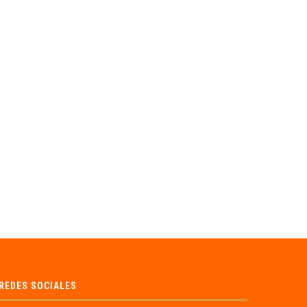
29 de Agosto Krishna Janmashtami
Meditación en la Luz – Abril 2
27/08/2021
12/04/2020
REDES SOCIALES