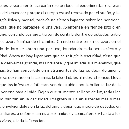
spués seguramente alargarán ese período, al experimentar esa gran
s del amanecer porque el cuerpo estará renovado por el sueño, y las
rgía física y mental, todavía no tienen impacto sobre los sentidos.
ecta, que no parpadee, o una vela….Siéntense en flor de loto o en
 luego, cerrando sus ojos, traten de sentirla dentro de ustedes, entre
 corazón, iluminando el camino. Cuando entre en su corazón, en el
llo de loto se abren uno por uno, inundando cada pensamiento y
idad. Ahora no hay lugar para que se refugie la oscuridad, tiene que
 se vuelve más grande, más brillante, y que invade sus miembros, que
s. Se han convertido en instrumentos de luz, es decir, de amor, y
y se desvanecen la calumnia, la falsedad, los alardes, el rencor. Llega
ue los infestan e infectan son destruidos por la brillante luz de la
s veneno para el oído. Dejen que su mente se llene de luz, todos los
o habitan en la oscuridad. Imaginen la luz en ustedes más y más
r, envolviéndolos en la luz del amor; dejen que irradie de ustedes en
amiliares, a quienes aman, a sus amigos y compañeros y hasta a los
 vivos, a toda la Creación.”