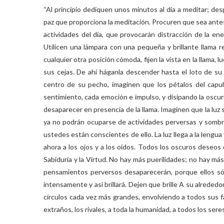
“Al principio dediquen unos minutos al día a meditar; de
paz que proporciona la meditación. Procuren que sea ante
actividades del día, que provocarán distracción de la ene
Utilicen una lámpara con una pequeña y brillante llama r
cualquier otra posición cómoda, fijen la vista en la llama,
sus cejas. De ahí háganla descender hasta el loto de su
centro de su pecho, imaginen que los pétalos del capu
sentimiento, cada emoción e impulso, y disipando la oscur
desaparecer en presencia de la llama. Imaginen que la luz
ya no podrán ocuparse de actividades perversas y sombría
ustedes están conscientes de ello. La luz llega a la lengua 
ahora a los ojos y a los oídos. Todos los oscuros deseos q
Sabiduría y la Virtud. No hay más puerilidades; no hay má
pensamientos perversos desaparecerán, porque ellos sól
intensamente y así brillará. Dejen que brille A su alrededo
círculos cada vez más grandes, envolviendo a todos sus f
extraños, los rivales, a toda la humanidad, a todos los seres