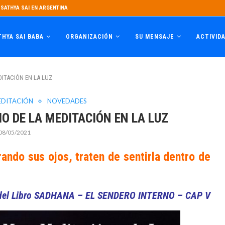
SATHYA SAI EN ARGENTINA
THYA SAI BABA
ORGANIZACIÓN
SU MENSAJE
ACTIVID
DITACIÓN EN LA LUZ
DITACIÓN
NOVEDADES
O DE LA MEDITACIÓN EN LA LUZ
08/05/2021
rrando sus ojos, traten de sentirla dentro de
del Libro
SADHANA – EL SENDERO INTERNO – CAP V