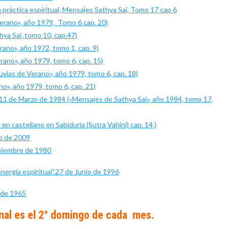
 práctica espiritual, Mensajes Sathya Sai, Tomo 17 cap 6
 verano», año 1979, Tomo 6 cap. 20)
ya Sai ,tomo 10, cap.47)
rano», año 1972, tomo 1, cap. 9)
erano», año 1979, tomo 6, cap. 15)
uvias de Verano», año 1979, tomo 6, cap. 18)
ano», año 1979, tomo 6, cap. 21)
». 11 de Marzo de 1984 («Mensajes de Sathya Sai», año 1984, tomo 17,
n castellano en Sabiduria (Sutra Vahini) cap. 14 )
ro de 2009
oviembre de 1980
energía espiritual”.27 de Junio de 1996
e de 1965
nal es el 2° domingo de cada
mes
.