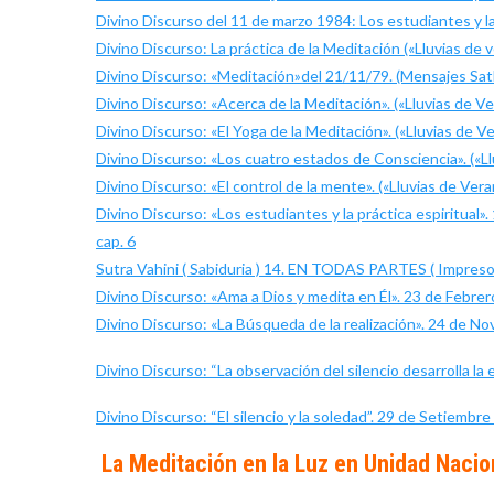
Divino Discurso del 11 de marzo 1984: Los estudiantes y la
Divino Discurso: La práctica de la Meditación («Lluvias de
Divino Discurso: «Meditación»del 21/11/79. (Mensajes Sath
Divino Discurso: «Acerca de la Meditación». («Lluvias de Ve
Divino Discurso: «El Yoga de la Meditación». («Lluvias de V
Divino Discurso: «Los cuatro estados de Consciencia». («Ll
Divino Discurso: «El control de la mente». («Lluvias de Ver
Divino Discurso: «Los estudiantes y la práctica espiritual
cap. 6
Sutra Vahini ( Sabiduria ) 14. EN TODAS PARTES ( Impreso e
Divino Discurso: «Ama a Dios y medita en Él». 23 de Febre
Divino Discurso: «La Búsqueda de la realización». 24 de N
Divino Discurso: “La observación del silencio desarrolla la 
Divino Discurso: “El silencio y la soledad”. 29 de Setiembr
La Meditación en la Luz en Unidad Nacio