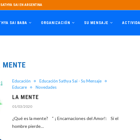
SATHYA SAI EN ARGENTINA
THYA SAI BABA
ORGANIZACIÓN
SU MENSAJE
ACTIVID
A MENTE
Educación
Educación Sathya Sai - Su Mensaje
Educare
Novedades
LA MENTE
01/03/2020
¿Qué es la mente? “ ¡ Encarnaciones del Amor!: Si el
hombre pierde…