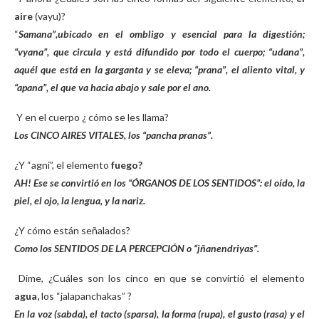
aire
(vayu)?
“
Samana”,ubicado en el ombligo y esencial para la digestión;
“vyana”, que circula y está difundido por todo el cuerpo; “udana”,
aquél que está en la garganta y se eleva; “prana”, el aliento vital, y
“apana”, el que va hacia abajo y sale por el ano.
Y en el cuerpo ¿ cómo se les llama?
Los CINCO AIRES VITALES, los “pancha pranas”.
¿Y “agni”, el elemento
fuego?
AH! Ese se convirtió en los “ÓRGANOS DE LOS SENTIDOS”: el oído, la
piel, el ojo, la lengua, y la nariz.
¿Y cómo están señalados?
Como los SENTIDOS DE LA PERCEPCIÓN o “jñanendriyas”.
Dime, ¿Cuáles son los cinco en que se convirtió el elemento
agua,
los “jalapanchakas” ?
En la voz (sabda), el tacto (sparsa), la forma (rupa), el gusto (rasa) y el